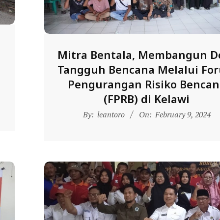
Mitra Bentala, Membangun D
Tangguh Bencana Melalui Fo
Pengurangan Risiko Bencan
(FPRB) di Kelawi
2024-
By:
leantoro
On:
February 9, 2024
02-
09