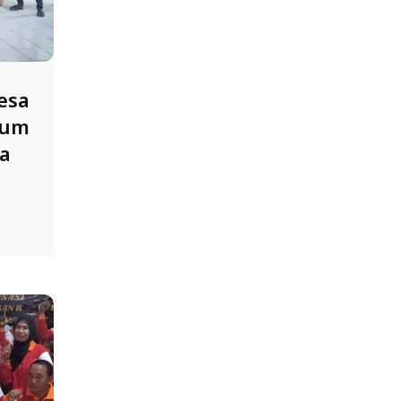
esa
rum
a