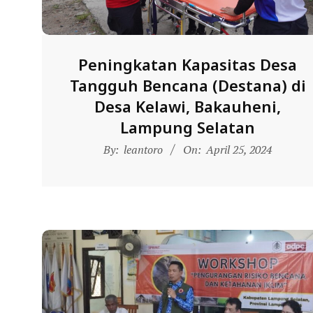
N
D
O
Peningkatan Kapasitas Desa
N
Tangguh Bencana (Destana) di
E
Desa Kelawi, Bakauheni,
S
Lampung Selatan
I
2024-
A
By:
leantoro
On:
April 25, 2024
04-
-
25
W
E
B
S
I
T