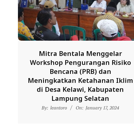
E
R
E
S
M
I
Mitra Bentala Menggelar
M
Workshop Pengurangan Risiko
I
Bencana (PRB) dan
T
Meningkatkan Ketahanan Iklim
R
di Desa Kelawi, Kabupaten
A
Lampung Selatan
B
2024-
By:
leantoro
On:
January 17, 2024
E
01-
N
17
T