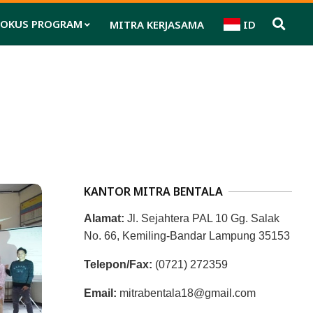
FOKUS PROGRAM
MITRA KERJASAMA
ID
Pri
Nav
Me
KANTOR MITRA BENTALA
Alamat:
Jl. Sejahtera PAL 10 Gg. Salak
No. 66, Kemiling-Bandar Lampung 35153
Telepon/Fax:
(0721) 272359
Email:
mitrabentala18@gmail.com