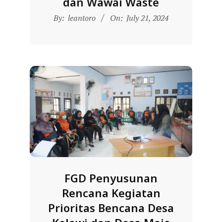
dan Wawai Waste
2024-
By:
leantoro
On:
July 21, 2024
07-
21
FGD Penyusunan
Rencana Kegiatan
Prioritas Bencana Desa