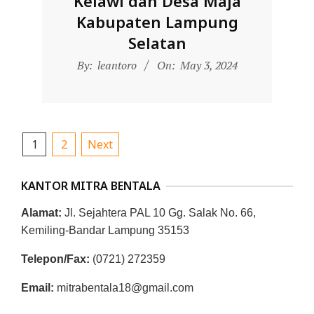
Kelawi dan Desa Maja
Kabupaten Lampung
Selatan
2024-
By:
leantoro
On:
May 3, 2024
05-
03
Posts
1
2
Next
pagination
KANTOR MITRA BENTALA
Alamat:
Jl. Sejahtera PAL 10 Gg. Salak No. 66,
Kemiling-Bandar Lampung 35153
Telepon/Fax:
(0721) 272359
Email:
mitrabentala18@gmail.com