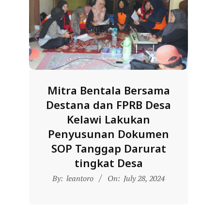
R
E
S
M
I
M
Mitra Bentala Bersama
I
Destana dan FPRB Desa
T
Kelawi Lakukan
R
Penyusunan Dokumen
A
SOP Tanggap Darurat
B
tingkat Desa
E
2024-
By:
leantoro
On:
July 28, 2024
N
07-
T
28
A