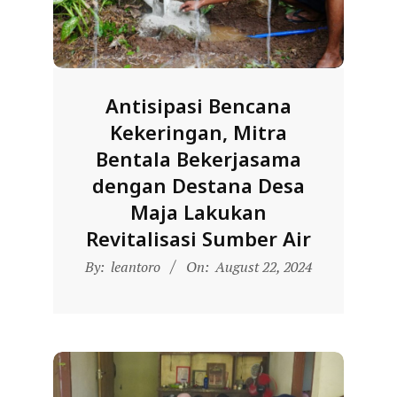
D
O
N
E
Antisipasi Bencana
S
Kekeringan, Mitra
I
Bentala Bekerjasama
A
dengan Destana Desa
-
Maja Lakukan
W
Revitalisasi Sumber Air
E
2024-
By:
leantoro
On:
August 22, 2024
B
08-
S
22
I
T
E